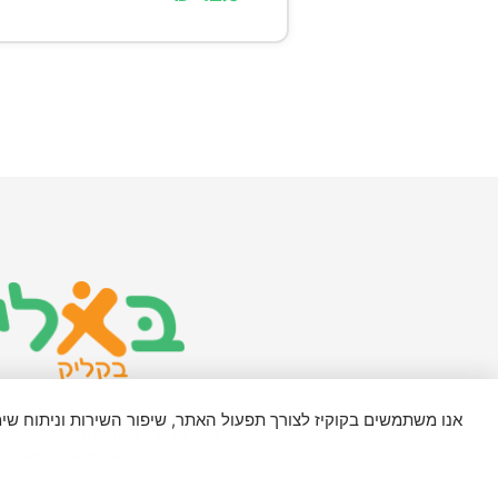
אנו משתמשים בקוקיז לצורך תפעול האתר, שיפור השירות וניתוח ש
מדיניות פרטיות ותקנון
האתר משתמש בפונט 'Assistant' ברישיון SIL Open Font License, גרסה 1.1. פרטים נוספים בכתובת: