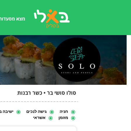
מצא מסעדות
סולו סושי בר • כשר רבנות
חניה
גישה לנכים
ישיבה ב
מזומן
אשראי