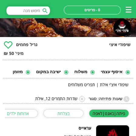
0 - פריטים
שיפודי איצי
גריל פחמים
מיני' 50 ₪
איסוף עצמי
משלוח
ישיבה במקום
מזומן
שיפודי איצ'י אילת | תפריט משלוחים
שדרות התמרים 12, אילת
שעות פתיחה: סגור
פיתה|באגט|לאפה
בצלחת
ארוחות ילדים
עראייס