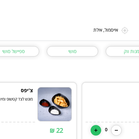
אייסמול, אילת
נות ווק
סושי
ספיישל סושי
צ'יפס
מוגש לצד קטשופ ומיונ
22 ₪
0