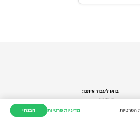
בואו לעבוד איתנו:
לשליחים
לבתי העסק
 הפרטיות.
מדיניות פרטיות
הבנתי
חברות וארגונים
משרות
https://openfontlic