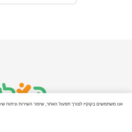
אנו משתמשים בקוקיז לצורך תפעול האתר, שיפור השירות וניתוח ש
מדיניות פרטיות ותקנון
האתר משתמש בפונט 'Assistant' ברישיון SIL Open Font License, גרסה 1.1. פרטים נוספים בכתובת: