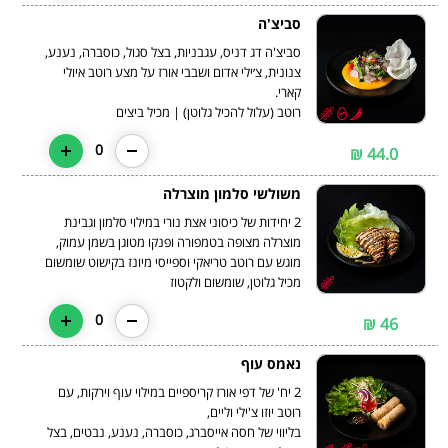
סביצ'ה
סביצ'ה דג דניס, עגבניות, בצל סגול, כוסברה, נענע,
צנונית, צ׳ילי אדום ושבבי אורז על מצע רוטב איולי
רוטב (עלול להכיל גלוטן) | מכיל ביצים
0
44.0 ₪
משולשי סלמון מוצרלה
2 יחידות של כיסוני אצת נורי במילוי סלמון וגבינת
מוצרלה מצופה בטמפורה ופנקו מטוגן בשמן עמוק,
מכיל גלוטן, שומשום ולקטוז
0
46 ₪
נאמס עוף
2 יח' של דפי אורז קריספיים במילוי עוף וירקות, עם
בליווי של חסה אייסברג, כוסברה, נענע, נבטים, בצל