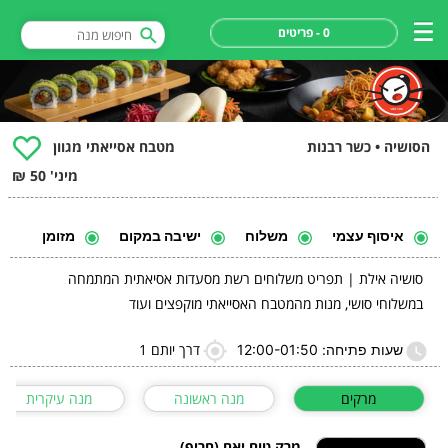
0 - פריטים
הסושיה • כשר רבנות
מטבח אסייאתי מגוון
מיני' 50 ₪
איסוף עצמי
משלוח
ישיבה במקום
מזומן
סושיה אילת | תפריט משלוחים רשת מסעדות אסיאתית המתמחה
במשלוחי סושי, מנות מהמטבח האסייאתי מוקפצים ועוד
דרך יותם 1
שעות פתיחה: 12:00-01:50
מרקים
מנה ראשונה
מנה עיקרית
מרק טום יאם (חריף)