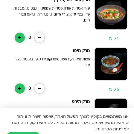
עוף, אטריות אודון, פטריות שמפיניון, נבטים, עגבניות
שרי, בצל ירוק, צ'ילי אדום, ג'ינגר, למון גראס וכפיר
ליים.
0
71 ₪
מרק מיסו
אצות וואקמה, דאשי, מיסו וקוביות טופו, בעיטור בצל
ירוק
0
26 ₪
מרק תירס
בצל, קרם קוקוס ותירס, בעיטור בצל
ירוק.
אנו משתמשים בקוקיז לצורך תפעול האתר, שיפור השירות וניתוח
שימוש. המשך שימוש באתר מהווה הסכמה לשימוש בקוקיז בהתאם
למדיניות הפרטיות.