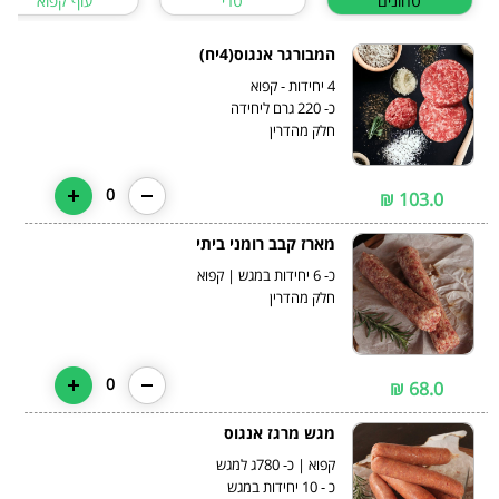
טחונים
טרי
עוף קפוא
המבורגר אנגוס(4יח)
חלק מהדרין
0
103.0 ₪
מארז קבב רומני ביתי
חלק מהדרין
0
68.0 ₪
מגש מרגז אנגוס