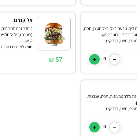
אל קמינו
 קורנביף, טבעת בצל, בצל מטוגן, חסה,
כ-110 גרם המבורג
(בעונה), פלפל חלפיני
פ, מיונז, ברביקיו)
מוגש לצד סט רטבים (ק
57 ₪
0
 גבינת צ'דר טבעונית, חסה, עגבניה,
פ, מיונז, ברביקיו)
0