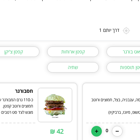
דרך יותם 1
אט בורגר
קפטן ארוחות
קפטן צ'יקן
ן תוספות
שתיה
חסבורגר
, חסה, עגבניה, בצל, חמוצים ורוטב
כ-110 גרם המבור
פ, מיונז, ברביקיו)
מוגש לצד סט רטבים (ק
42 ₪
0