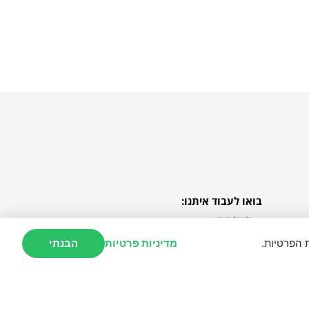
בואו לעבוד איתנו:
לשליחים
לבתי העסק
 הפרטיות.
מדיניות פרטיות
הבנתי
חברות וארגונים
משרות
https://openfontlic