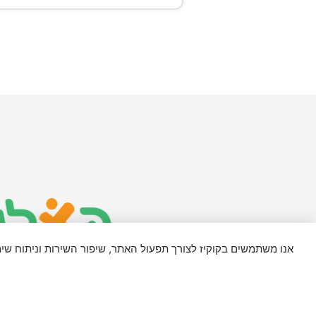
אנו משתמשים בקוקיז לצורך תפעול האתר, שיפור השירות וניתוח ש
מדיניות פרטיות ותקנון
האתר משתמש בפונט 'Assistant' ברישיון SIL Open Font License, גרסה 1.1. פרטים נוספים בכתובת: