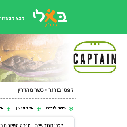
מצא מסעדות
קפטן בורגר • כשר מהדרין
גישה לנכים
אזור עישון
אי
קפטן בורגר אילת | תפריט משלוחים בקפטן ההמבורגר נעשה במק