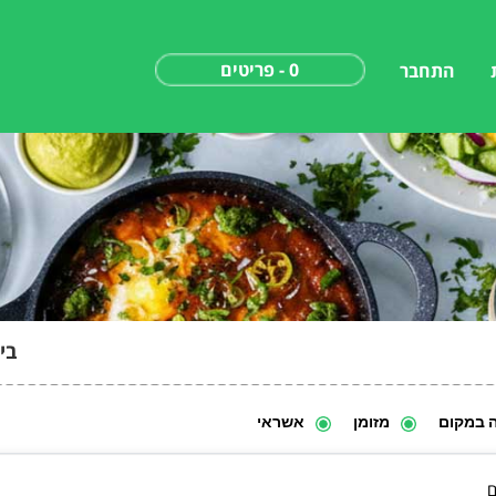
0 - פריטים
התחבר
בי
ה במקום
מזומן
אשראי