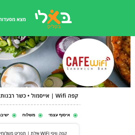
מצא מסעדות
קפה Wifi | אייסמול • כשר רבנות
איסוף עצמי
משלוח
ישיב
קפה וויפי WIFI אילת | תפריט משלוחים