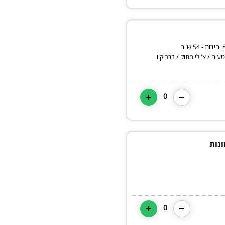
ים / צ'ילי מתוק / ברביקיו
0
נות
0