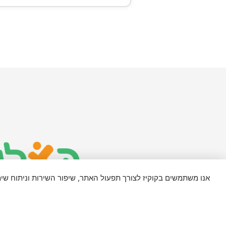
אנו משתמשים בקוקיז לצורך תפעול האתר, שיפור השירות וניתוח ש
מדיניות פרטיות ותקנון
האתר משתמש בפונט 'Assistant' ברישיון SIL Open Font License, גרסה 1.1. פרטים נוספים בכתובת: