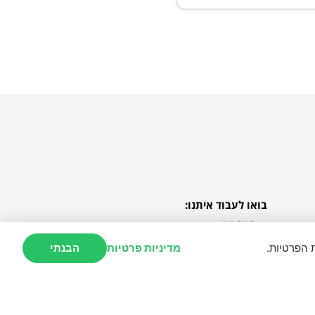
בואו לעבוד איתנו:
לשליחים
לבתי העסק
 הפרטיות.
מדיניות פרטיות
הבנתי
חברות וארגונים
משרות
https://openfontlic