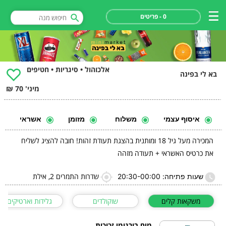
0 - פריטים
אלכוהול • סיגריות • חטיפים
בא לי בפינה
מיני' 70 ₪
איסוף עצמי
משלוח
מזומן
אשראי
המכירה מעל גיל 18 ומותנית בהצגת תעודת זהות! חובה להציג לשליח
את כרטיס האשראי + תעודה מזהה
שדרות התמרים 2, אילת
שעות פתיחה: 20:30-00:00
משקאות קלים
שוקולדים
גלידות וארטיקים
מים בורגומי זכוכית