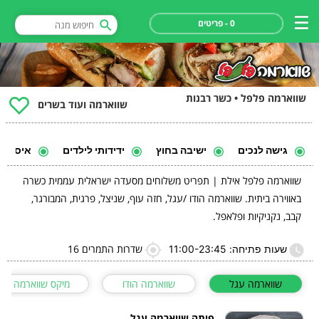
0 - פריטים
שווארמה פלפל • כשר רבנות
שווארמה ועוד בשרים
גישה לנכים
ישיבה בחוץ
ידידותי לילדים
איסוף ע
שווארמה פלפל אילת | תפריט משלוחים מסעדה ישראלית עממית כשרה
באווירה ביתית. שווארמה הודו /עגל, חזה עוף, שניצל, פרגית, המבורגר,
קבב, נקניקיות ופלאפל.
שדרות התמרים 16
שעות פתיחה: 11:00-23:45
שווארמה עגל
שווארמה הודו
מיקס שווארמה
פיתה שווארמה עגל