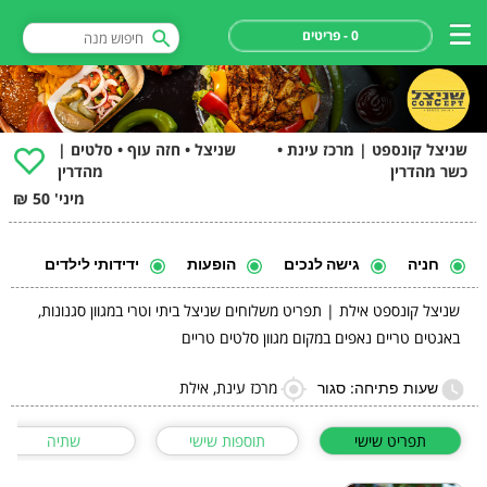
0 - פריטים
שניצל קונספט | מרכז עינת •
שניצל • חזה עוף • סלטים |
כשר מהדרין
מהדרין
מיני' 50 ₪
חניה
גישה לנכים
הופעות
ידידותי לילדים
שניצל קונספט אילת | תפריט משלוחים שניצל ביתי וטרי במגוון סגנונות,
באגטים טריים נאפים במקום מגוון סלטים טריים
מרכז עינת, אילת
שעות פתיחה: סגור
תפריט שישי
תוספות שישי
שתיה