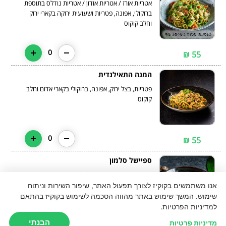
אטריות אורז / אטריות אודון / אטריות נודלס בתוספת
ברוקולי, אפונה, פטריות ושעועית ירוקה בקארי ירוק
וחלב קוקוס
0
55 ₪
המנה התאילנדית
פטריות, בצל ירוק, אפונה, ברוקולי בקארי אדום וחלב
0
55 ₪
ספיישל סלמון
כרוב, גזר, גמבה, בצל ושעועית. קוביות סלמון צרובות
אנו משתמשים בקוקיז לצורך תפעול האתר, שיפור השירות וניתוח
ברוטב טריאקי / סצ'ואן
שימוש. המשך שימוש באתר מהווה הסכמה לשימוש בקוקיז בהתאם
למדיניות הפרטיות.
הבנתי
מדיניות פרטיות
0