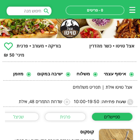
0 - פריטים
אצל טויטו • כשר מהדרין
בוריקה • מעורב • פרגית
מיני' 50 ₪
איסוף עצמי
משלוח
ישיבה במקום
מזומן
אצל טויטו אילת | תפריט משלוחים
שדרות התמרים 48, אילת
שעות פתיחה: 10:00-19:50
ספיישלים
פרגית
שניצל
קוסקוס